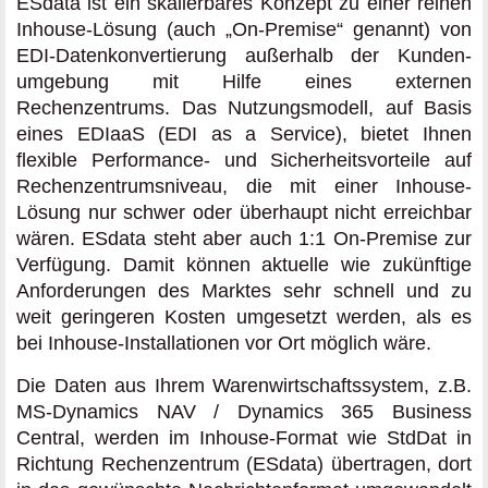
ESdata ist ein skalierbares Konzept zu einer reinen
Inhouse-Lösung (auch „On-Premise“ genannt) von
EDI-Datenkonvertierung außerhalb der Kunden­
umgebung mit Hilfe eines externen
Rechenzentrums. Das Nutzungs­modell, auf Basis
eines EDIaaS (EDI as a Service), bietet Ihnen
flexible Performance- und Sicherheits­vorteile auf
Rechen­zentrums­niveau, die mit einer Inhouse-
Lösung nur schwer oder überhaupt nicht erreichbar
wären. ESdata steht aber auch 1:1 On-Premise zur
Verfügung. Damit können aktuelle wie zukünftige
Anforderungen des Marktes sehr schnell und zu
weit geringeren Kosten umgesetzt werden, als es
bei Inhouse-Installationen vor Ort möglich wäre.
Die Daten aus Ihrem Waren­wirtschafts­system, z.B.
MS-Dynamics NAV / Dynamics 365 Business
Central, werden im Inhouse-Format wie StdDat in
Richtung Rechenzentrum (ESdata) übertragen, dort