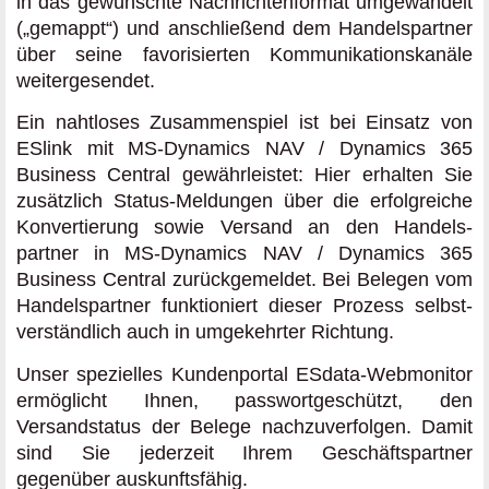
in das gewünschte Nachrichten­format umgewandelt
(„gemappt“) und anschließend dem Handelspartner
über seine favorisierten Kommunikations­kanäle
weiter­gesendet.
Ein nahtloses Zusammenspiel ist bei Einsatz von
ESlink mit MS-Dynamics NAV / Dynamics 365
Business Central gewähr­leistet: Hier erhalten Sie
zusätzlich Status-Meldungen über die erfolgreiche
Konvertierung sowie Versand an den Handels­
partner in MS-Dynamics NAV / Dynamics 365
Business Central zurück­gemeldet. Bei Belegen vom
Handels­partner funktioniert dieser Prozess selbst­
verständlich auch in umgekehrter Richtung.
Unser spezielles Kundenportal ESdata-Webmonitor
ermöglicht Ihnen, passwort­geschützt, den
Versandstatus der Belege nach­zuverfolgen. Damit
sind Sie jederzeit Ihrem Geschäfts­partner
gegenüber auskunfts­fähig.