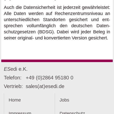
Auch die Datensicherheit ist jederzeit gewähr­leistet:
Alle Daten werden auf Rechen­zentrumsniveau an
unter­schied­lichen Standorten gesichert und ent­
sprechen vollumfänglich den deutschen Daten­
schutz­gesetzen (BDSG). Dabei wird jeder Beleg in
seiner original- und konvertierten Version gesichert.
ES
edi e.K.
Telefon:
+49 (0)2864 95180 0
Vertrieb:
sales(at)esedi.de
ehemals abulafia
Home
Jobs
Impressum
Datenschutz